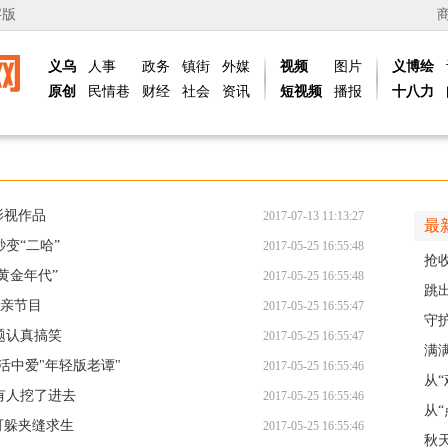
字版
义乌
人事
政务
镇街
外媒
视频
图片
义博绘
原创
民情巷
财经
社会
资讯
短视频
播报
十八力
影视作品
2017-07-13 11:13:27
最
变“二哈”
2017-05-25 16:55:48
抢
黄金年代”
2017-05-25 16:55:48
风“
跳出
相亲节目
2017-05-25 16:55:47
解
守
题认真搞笑
2017-05-25 16:55:47
护
满
活中爱"年轻版老谭"
2017-05-25 16:55:46
义乌
从
有人挖了进去
2017-05-25 16:55:46
展
从“
可躲夹缝求生
2017-05-25 16:55:46
稠
秋