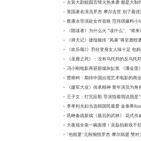
古装大剧校园言情火热来袭 都是大制
英国著名演员罗杰·摩尔去世 别了最
蔡康永导演处女作首映 范玮琪爆料小S
《朗读者》为什么火 “读什么”、“谁来
《择天记》捷报频传 “风暴”将至鹿晗
《欢乐颂2》乔欣变身女人味十足 包
《圣鹿之死》：没有乌托邦的反乌托
冯小刚电影再获脏烟灰缸奖 《潘金莲
贾樟柯：期待中国出现艺术电影的商
《建军大业》传承精神 青年演员为角色
王子文：打完应勤 导演指着我说我是“
李孝利夫妇当选韩国民最爱 金泰希Rai
巩峥备战新戏《最后的武林》 花式吊
大夜戏全靠一碗面撑！吴磊拍新戏干
"包租婆"元秋惋惜罗杰·摩尔病逝 赞