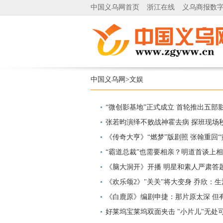
中国义乌网首页
浙江在线
义乌商报数
中国义乌网
>
文娱
“微创影基地”正式成立 首轮推出五部
张若昀演绎不败战神霍去病 探班现场秒
《传奇大亨》“燃梦”版剧照 张翰重回“
“霸道总裁”也需要相亲？明道首谈上
《脑大洞开》开播 明星和素人严肃答
《欢乐颂2》"关关"将大变身 乔欣：生
《白鹿原》编剧申捷：那片原太深 但
好莱坞宝莱坞双面夹击 "小片儿"无处