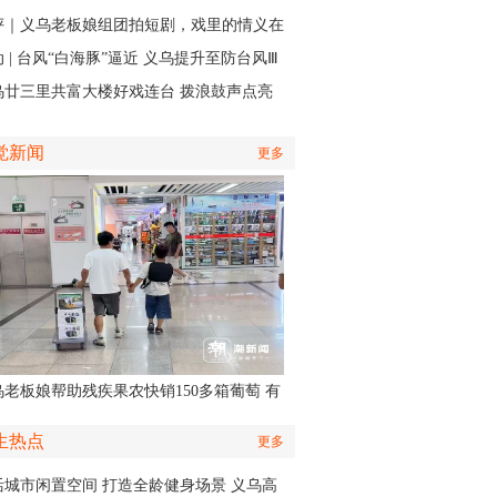
角是快递小哥
评｜义乌老板娘组团拍短剧，戏里的情义在
实中有了回响
 | 台风“白海豚”逼近 义乌提升至防台风Ⅲ
应急响应
乌廿三里共富大楼好戏连台 拨浪鼓声点亮
村之夜
觉新闻
更多
乌老板娘帮助残疾果农快销150多箱葡萄 有
认出她还主演了部短剧
生热点
更多
活城市闲置空间 打造全龄健身场景 义乌高